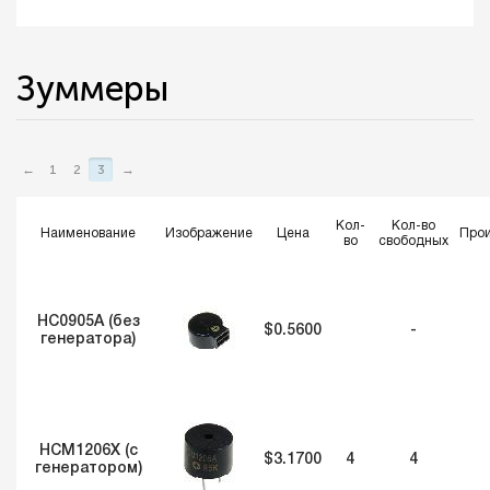
Зуммеры
←
1
2
3
→
Кол-
Кол-во
Наименование
Изображение
Цена
Прои
во
свободных
HC0905A (без
$0.5600
-
генератора)
HCM1206X (с
$3.1700
4
4
генератором)