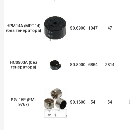
HPM14A (MPT14)
$0.6900
1047
47
(без генератора)
HC0903A (без
$0.8000
6864
2814
генератора)
SG-15E (EM-
$0.1600
54
54
9767)