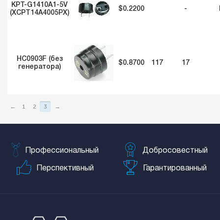
KPT-G1410A1-5V
$0.2200
-
(XCPT14A4005PX)
HC0903F (без
$0.8700
117
17
генератора)
←
1
2
3
→
Профессиональный
Добросовестный
Перспективный
Гарантированный