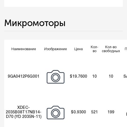
Микромоторы
Кол-
Кол-во
Наименование
Изображение
Цена
П
во
свободных
9GA0412P6G001
$19.7600
10
10
S
XDEC-
2035B08T17NB14-
$0.9300
521
199
D70 (YD 2035N-11)