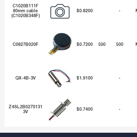
C1020B111F
80mm cable
$0.8200
-
(C1020B348F)
C0827B020F
$0.7200
500
500
QX-4B-3V
$1.9100
-
Z4SL2B0270131
$0.7400
-
3V