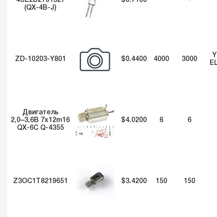
4SL2B2701327
$0.7100
-
(QX-4B-J)
Y
ZD-10203-Y801
$0.4400
4000
3000
E
Двигатель
2,0~3,6В 7x12m16
$4.0200
6
6
QX-6C Q-4355
Z3OC1T8219651
$3.4200
150
150