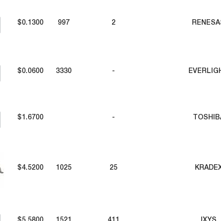
$0.1300
997
2
RENESA
$0.0600
3330
-
EVERLIG
$1.6700
-
TOSHIB
$4.5200
1025
25
KRADE
$5.5800
1521
411
IXYS