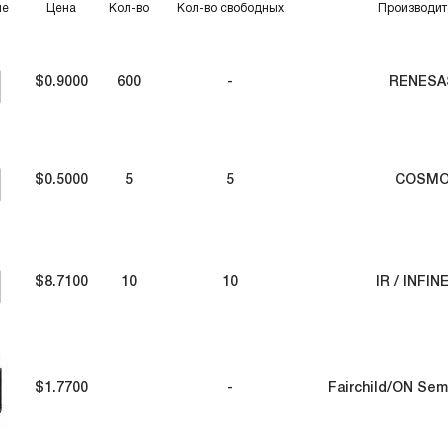
ие
Цена
Кол-во
Кол-во свободных
Производит
$0.9000
600
-
RENESA
$0.5000
5
5
COSM
$8.7100
10
10
IR / INFIN
$1.7700
-
Fairchild/ON Se