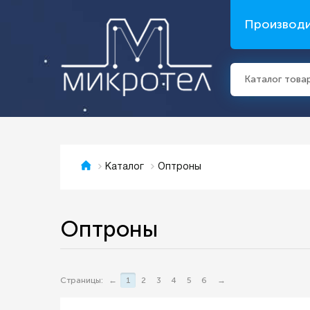
Производ
Каталог това
Оптроны
Каталог
Оптроны
Страницы:
←
1
2
3
4
5
6
→