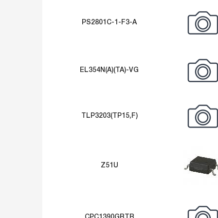
PS2801C-1-F3-A
EL354N(A)(TA)-VG
TLP3203(TP15,F)
Z51U
CPC1390GRTR