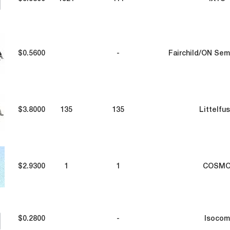
$0.5600
-
Fairchild/ON Se
$3.8000
135
135
Littelfu
$2.9300
1
1
COSM
$0.2800
-
Isocom