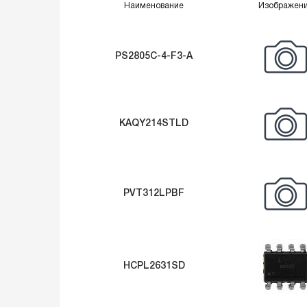
Наименование
Изображен
PS2805C-4-F3-A
KAQY214STLD
PVT312LPBF
HCPL2631SD