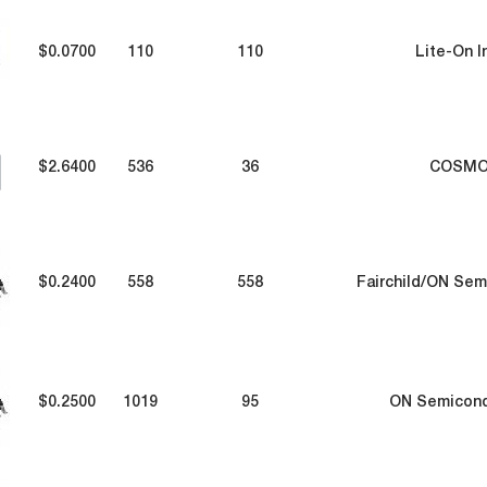
$0.0700
110
110
Lite-On I
$2.6400
536
36
COSM
$0.2400
558
558
Fairchild/ON Se
$0.2500
1019
95
ON Semicond