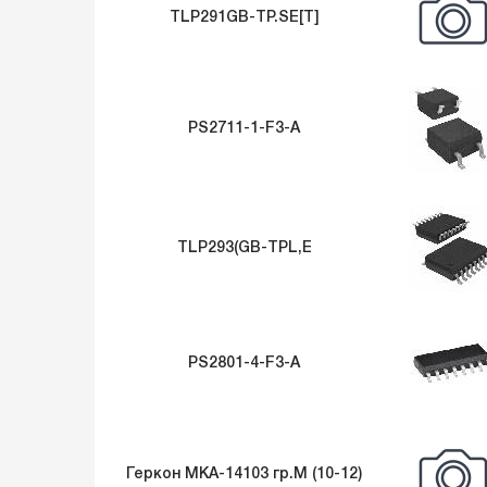
TLP291GB-TP.SE[T]
PS2711-1-F3-A
TLP293(GB-TPL,E
PS2801-4-F3-A
Геркон МКА-14103 гр.М (10-12)