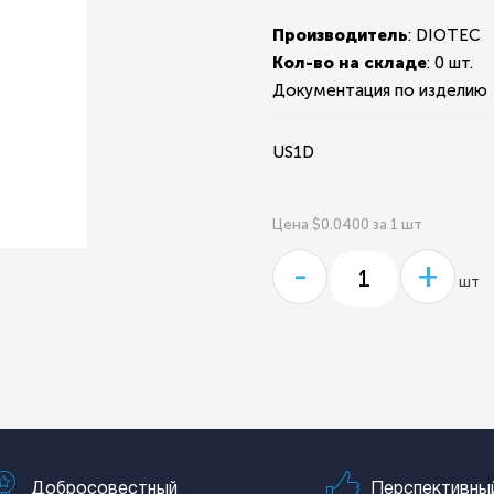
Производитель
: DIOTEC
Кол-во на складе
:
0 шт.
Документация по изделию
US1D
Цена $0.0400 за 1 шт
-
+
шт
Добросовестный
Перспективны