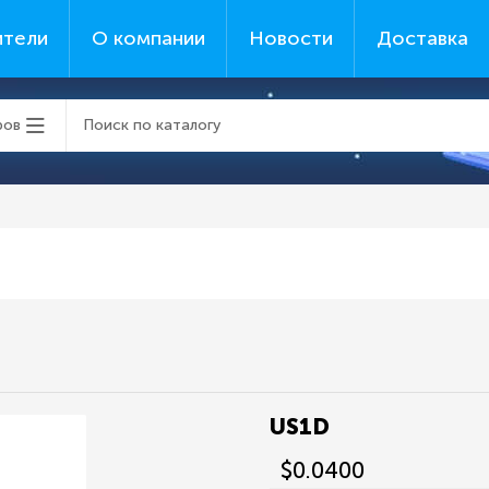
ители
О компании
Новости
Доставка
ров
US1D
$0.0400