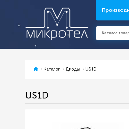
Производ
Каталог това
US1D
Каталог
Диоды
US1D