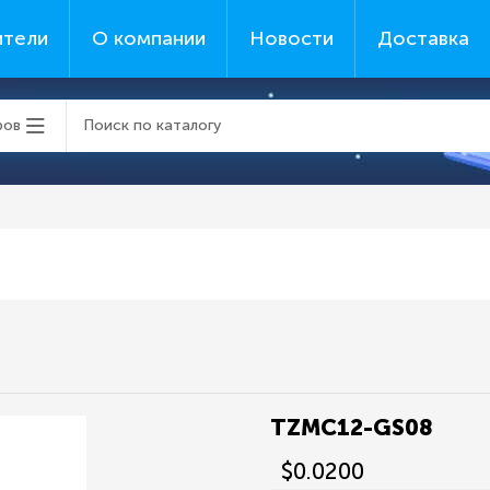
ители
О компании
Новости
Доставка
ров
TZMC12-GS08
$0.0200