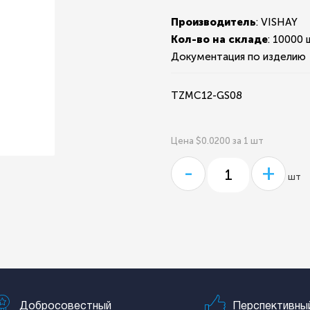
Производитель
: VISHAY
Кол-во на складе
:
10000 
Документация по изделию
TZMC12-GS08
Цена $0.0200 за 1 шт
-
+
шт
Добросовестный
Перспективны