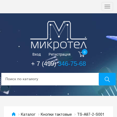
Togg
navi
0
Вход
Регистрация
+ 7 (499)
346-75-68
TS-A87-2-S001
Каталог
Кнопки тактовые