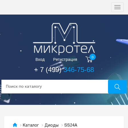
Togg
navi
0
Вход
Регистрация
+ 7 (499)
346-75-68
SS24A
Каталог
Диоды