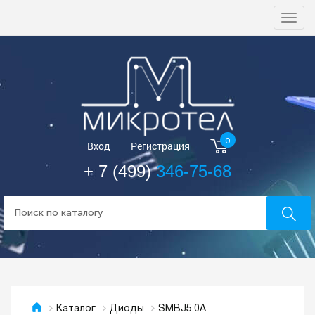
Togg
navi
0
Вход
Регистрация
+ 7 (499)
346-75-68
SMBJ5.0A
Каталог
Диоды