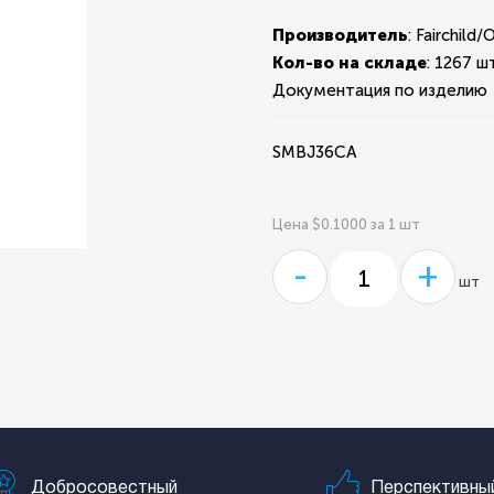
Производитель
: Fairchil
Кол-во на складе
:
1267 шт
Документация по изделию
SMBJ36CA
Цена $0.1000 за 1 шт
-
+
шт
Добросовестный
Перспективны