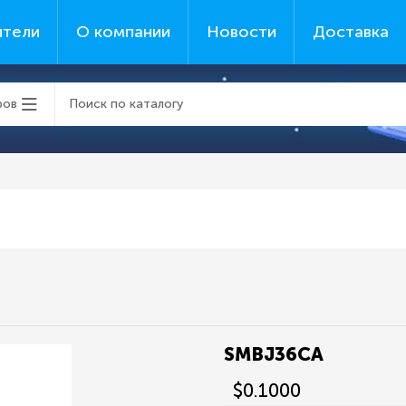
ители
О компании
Новости
Доставка
ров
SMBJ36CA
$0.1000