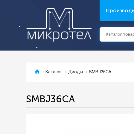
Производ
Каталог това
SMBJ36CA
Каталог
Диоды
SMBJ36CA