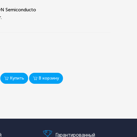
d/ON Semiconducto
.
Купить
В корзину
й
Гарантированный