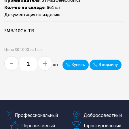
Производитель
: STMicroelectronics
Кол-во на складе
:
861 шт.
Документация по изделию
SMBJ10CA-TR
Цена $0.1000 за 1 шт
-
+
Купить
В корзину
шт
Профессиональный
Добросовестный
Перспективный
Гарантированный