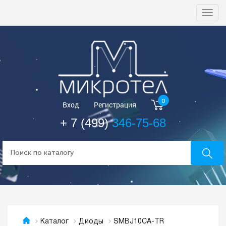
Togg
navi
0
Вход
Регистрация
+ 7 (499)
346-75-68
SMBJ10CA-TR
Каталог
Диоды