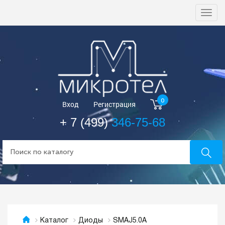
Togg
navi
0
Вход
Регистрация
+ 7 (499)
346-75-68
SMAJ5.0A
Каталог
Диоды