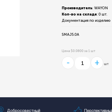
Производитель
: WAYON
Кол-во на складе
:
0 шт.
Документация по изделию
SMAJ5.0A
Цена $0.0800 за 1 шт
-
+
шт
Добросовестный
Перспективны