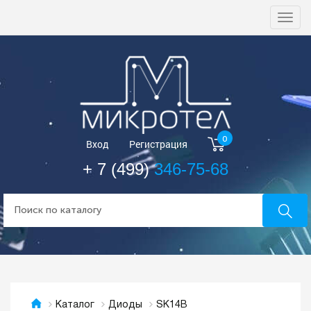
Togg
navi
0
Вход
Регистрация
+ 7 (499)
346-75-68
SK14B
Каталог
Диоды