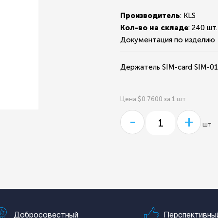
Производитель
: KLS
Кол-во на складе
:
240 шт.
Документация по изделию
Держатель SIM-card SIM-014
Цена $0.7600 за 1 шт
-
+
шт
Добросовестный
Перспективны