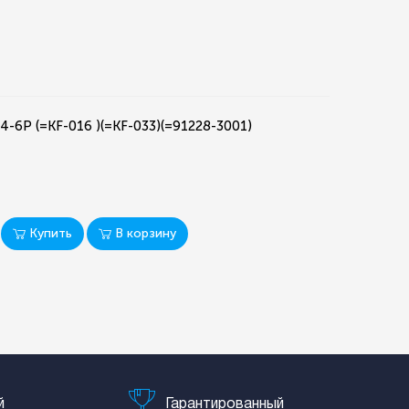
-6P (=KF-016 )(=KF-033)(=91228-3001)
Купить
В корзину
й
Гарантированный