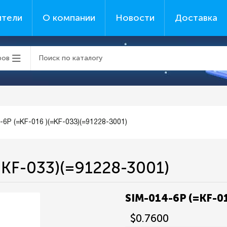
ители
О компании
Новости
Доставка
ров
-6P (=KF-016 )(=KF-033)(=91228-3001)
=KF-033)(=91228-3001)
SIM-014-6P (=KF-0
$0.7600