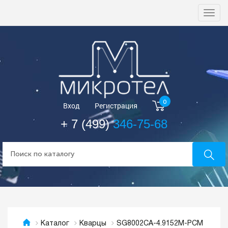
Togg
navi
0
Вход
Регистрация
+ 7 (499)
346-75-68
SG8002CA-4.9152M-PCM
Каталог
Кварцы