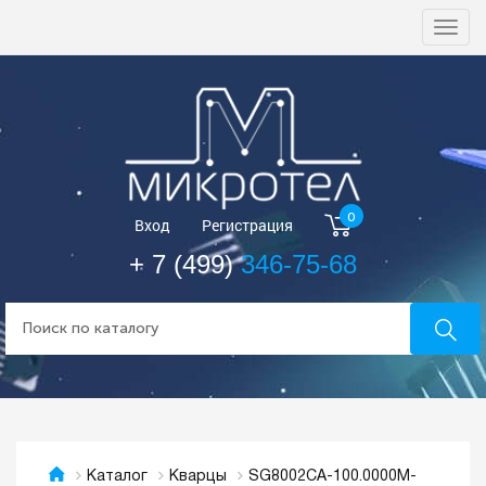
Togg
navi
0
Вход
Регистрация
+ 7 (499)
346-75-68
SG8002CA-100.0000M-
Каталог
Кварцы