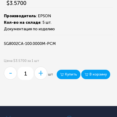
$3.5700
Производитель
: EPSON
Кол-во на складе
:
5 шт.
Документация по изделию
SG8002CA-100.0000M-PCM
Цена $3.5700 за 1 шт
-
+
Купить
В корзину
шт