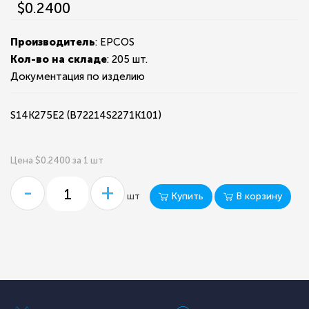
$0.2400
Производитель
: EPCOS
Кол-во на складе
:
205 шт.
Документация по изделию
S14K275E2 (B72214S2271K101)
Цена $0.2400 за 1 шт
-
+
Купить
В корзину
шт