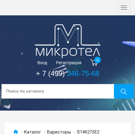
Togg
navi
0
Вход
Регистрация
+ 7 (499)
346-75-68
S14K275E2
Каталог
Варисторы