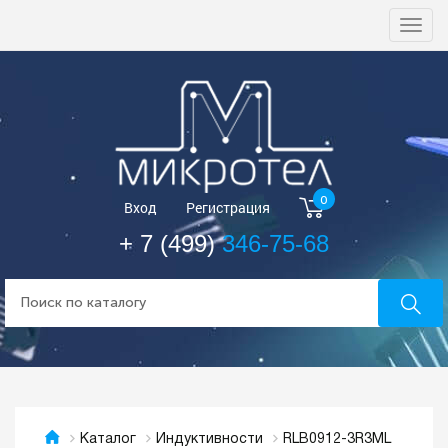
Togg
navi
0
Вход
Регистрация
+ 7 (499)
346-75-68
RLB0912-3R3ML
Каталог
Индуктивности