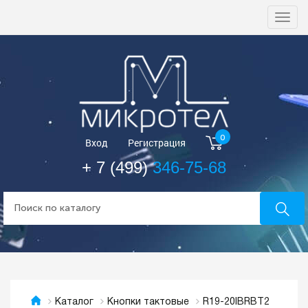
Togg
navi
0
Вход
Регистрация
+ 7 (499)
346-75-68
R19-20IBRBT2
Каталог
Кнопки тактовые