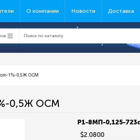
ители
О компании
Новости
Доставка
ров
3om-1%-0,5Ж ОСМ
1%-0,5Ж ОСМ
Р1-8МП-0,125-72
$2.0800