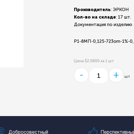
Производитель
: ЭРКОН
Кол-во на складе
:
17 шт.
Документация по изделию
Р1-8МП-0,125-723om-1%-
Цена $2.0800 за 1 шт
-
+
шт
Добросовестный
Перспективны