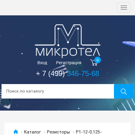
Togg
navi
0
Вход
Регистрация
+ 7 (499)
346-75-68
Р1-12-0,125-
Каталог
Резисторы