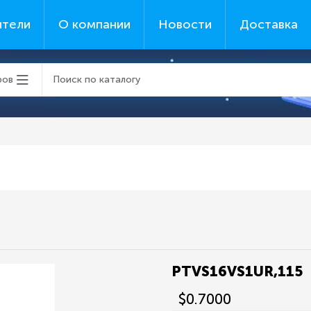
ители
О компании
Новости
Доставка
ров
PTVS16VS1UR,115
$0.7000