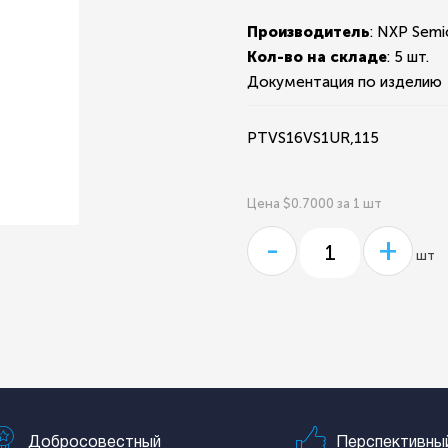
Производитель
: NXP Semi
Кол-во на складе
:
5 шт.
Документация по изделию
PTVS16VS1UR,115
Цена $0.7000 за 1 шт
-
+
шт
Добросовестный
Перспективны