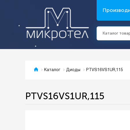
Производ
Каталог това
PTVS16VS1UR,115
Каталог
Диоды
PTVS16VS1UR,115