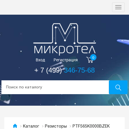
Togg
navi
0
Вход
Регистрация
+ 7 (499)
346-75-68
PTF565K0000BZEK
Каталог
Резисторы