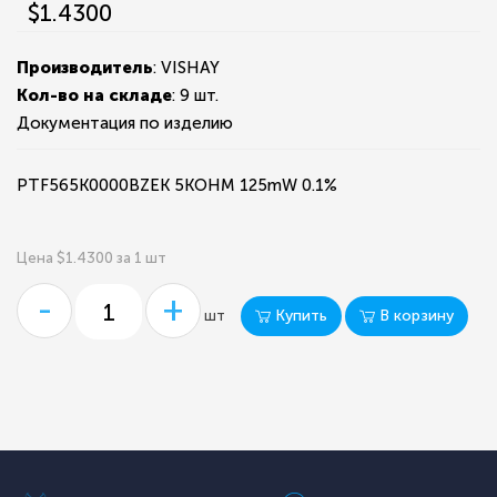
$1.4300
Производитель
: VISHAY
Кол-во на складе
:
9 шт.
Документация по изделию
PTF565K0000BZEK 5KOHM 125mW 0.1%
Цена $1.4300 за 1 шт
-
+
Купить
В корзину
шт