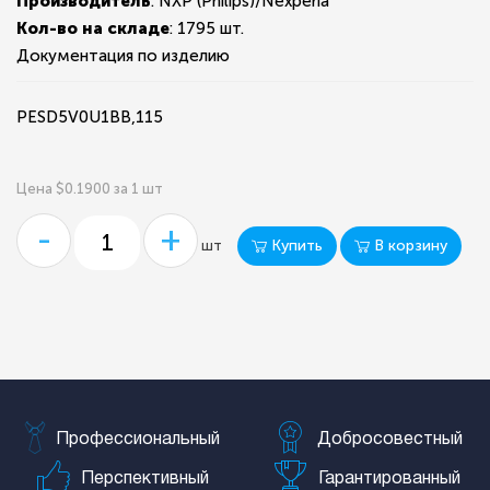
Производитель
: NXP (Philips)/Nexperia
Кол-во на складе
:
1795 шт.
Документация по изделию
PESD5V0U1BB,115
Цена $0.1900 за 1 шт
-
+
Купить
В корзину
шт
Профессиональный
Добросовестный
Перспективный
Гарантированный