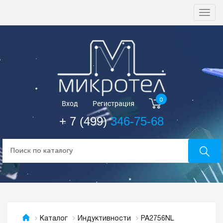
Togg
navi
0
Вход
Регистрация
+ 7 (499)
346-75-68
PA2756NL
Каталог
Индуктивности