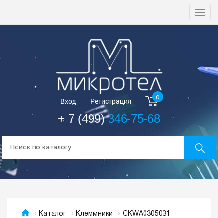
Togg
navi
0
Вход
Регистрация
+ 7 (499)
346-75-68
OKWA0305031
Каталог
Клеммники