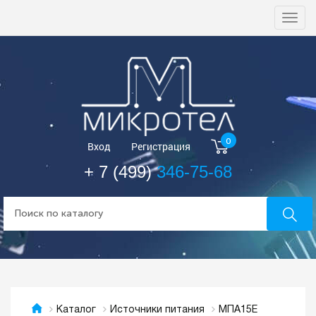
Togg
navi
0
Вход
Регистрация
+ 7 (499)
346-75-68
МПА15Е
Каталог
Источники питания