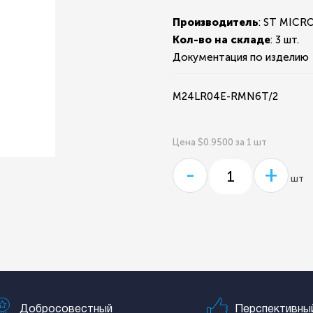
Производитель
: ST MIC
Кол-во на складе
:
3 шт.
Документация по изделию
M24LR04E-RMN6T/2
Цена $0.9500 за 1 шт
-
+
шт
Добросовестный
Перспективны