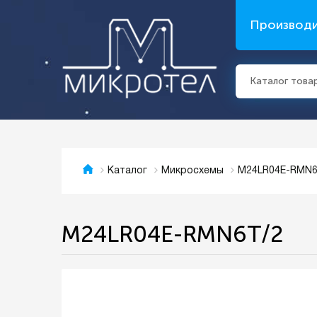
Производ
Каталог това
M24LR04E-RMN6
Каталог
Микросхемы
M24LR04E-RMN6T/2