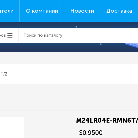
ители
О компании
Новости
Доставка
ров
T/2
M24LR04E-RMN6T
$0.9500