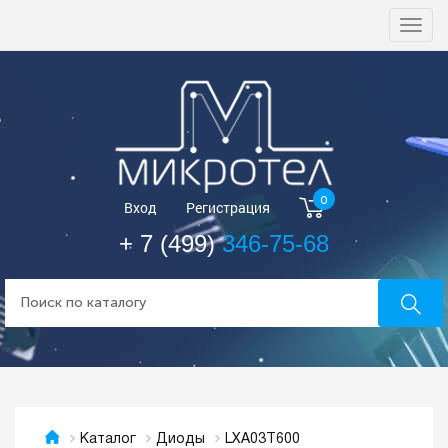
Togg
navi
0
Вход
Регистрация
+ 7 (499)
346-75-68
LXA03T600
Каталог
Диоды