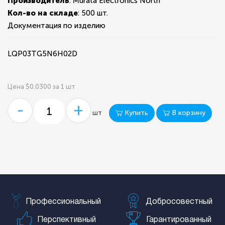
Производитель
: Murata Electronics North
Кол-во на складе
:
500 шт.
Документация по изделию
LQP03TG5N6H02D
Цена $0.0300 за 1 шт
-
+
Купить
В корзину
шт
Профессиональный
Добросовестный
Перспективный
Гарантированный