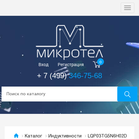
Togg
navi
0
Вход
Регистрация
+ 7 (499)
346-75-68
LQP03TG5N6H02D
Каталог
Индуктивности