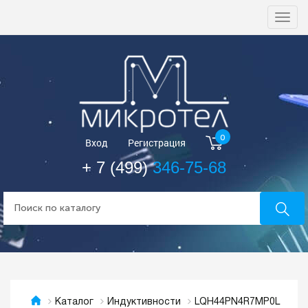
Togg
navi
0
Вход
Регистрация
+ 7 (499)
346-75-68
LQH44PN4R7MP0L
Каталог
Индуктивности