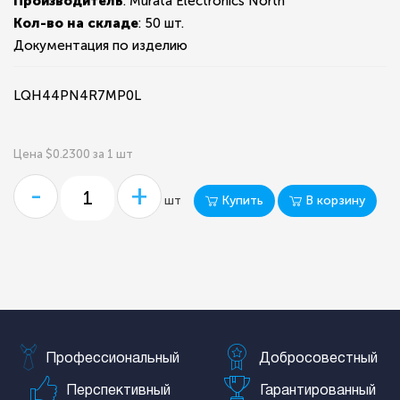
Производитель
: Murata Electronics North
Кол-во на складе
:
50 шт.
Документация по изделию
LQH44PN4R7MP0L
Цена $0.2300 за 1 шт
-
+
Купить
В корзину
шт
Профессиональный
Добросовестный
Перспективный
Гарантированный