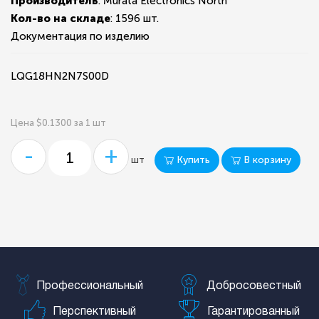
Производитель
: Murata Electronics North
Кол-во на складе
:
1596 шт.
Документация по изделию
LQG18HN2N7S00D
Цена $0.1300 за 1 шт
-
+
Купить
В корзину
шт
Профессиональный
Добросовестный
Перспективный
Гарантированный