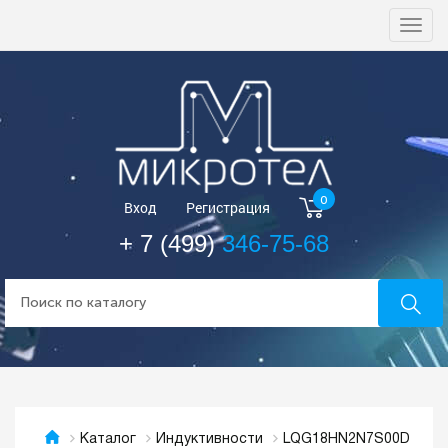
Togg
navi
0
Вход
Регистрация
+ 7 (499)
346-75-68
LQG18HN2N7S00D
Каталог
Индуктивности