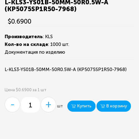
L-KLS3-YS01B-50MM-50R0.5W-A
(KP5075SP1R50-7968)
$0.6900
Производитель
: KLS
Кол-во на складе
:
1000 шт.
Документация по изделию
L-KLS3-YS01B-50MM-50R0.5W-A (KP5075SP1R50-7968)
Цена $0.6900 за 1 шт
-
+
Купить
В корзину
шт