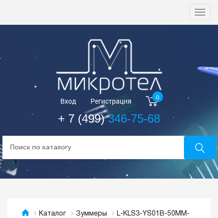
Togg
navi
0
Вход
Регистрация
+ 7 (499)
346-75-68
L-KLS3-YS01B-50MM-
Каталог
Зуммеры