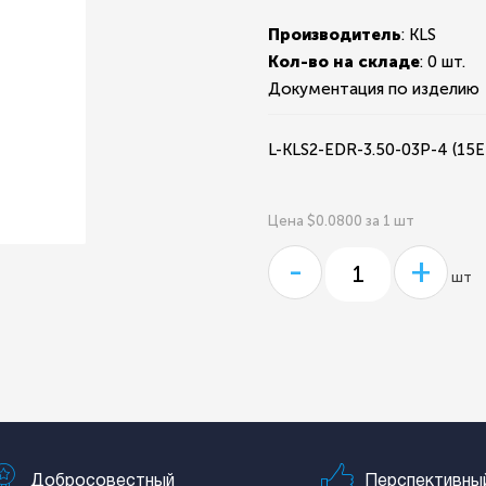
Производитель
: KLS
Кол-во на складе
:
0 шт.
Документация по изделию
L-KLS2-EDR-3.50-03P-4 (15
Цена $0.0800 за 1 шт
-
+
шт
Добросовестный
Перспективны