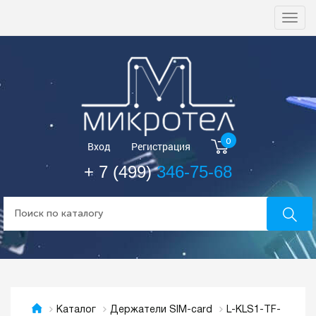
Togg
navi
0
Вход
Регистрация
+ 7 (499)
346-75-68
L-KLS1-TF-
Каталог
Держатели SIM-card