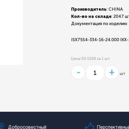
Производитель
: CHINA
Кол-во на складе
:
2047 ш
Документация по изделию
ISX75S4-334-16-24.000 (KX-
Цена $0.5500 за 1 шт
-
+
шт
Добросовестный
Перспективны