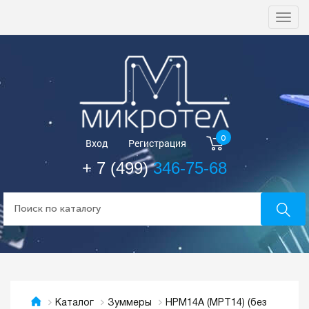
Togg
navi
0
Вход
Регистрация
+ 7 (499)
346-75-68
HPM14A (MPT14) (без
Каталог
Зуммеры