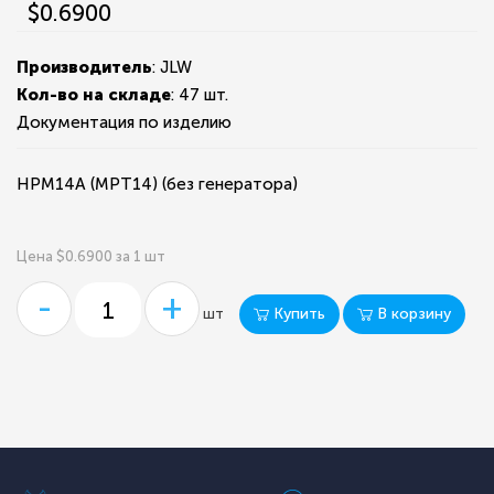
$0.6900
Производитель
: JLW
Кол-во на складе
:
47 шт.
Документация по изделию
HPM14A (MPT14) (без генератора)
Цена $0.6900 за 1 шт
-
+
Купить
В корзину
шт