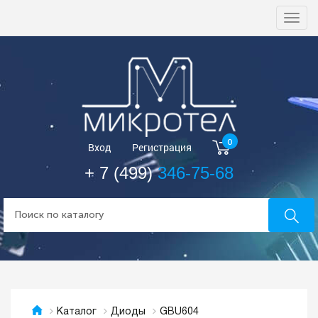
Togg
navi
0
Вход
Регистрация
+ 7 (499)
346-75-68
GBU604
Каталог
Диоды