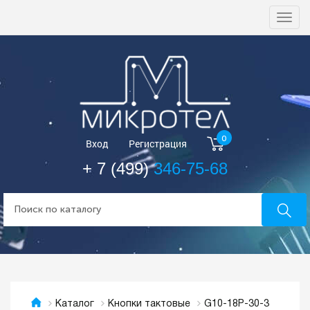
Togg
navi
0
Вход
Регистрация
+ 7 (499)
346-75-68
G10-18P-30-3
Каталог
Кнопки тактовые