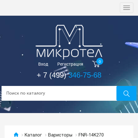
Togg
navi
0
Вход
Регистрация
+ 7 (499)
346-75-68
FNR-14K270
Каталог
Варисторы