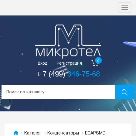
Togg
navi
0
Вход
Регистрация
+ 7 (499)
346-75-68
ECAPSMD
Каталог
Конденсаторы