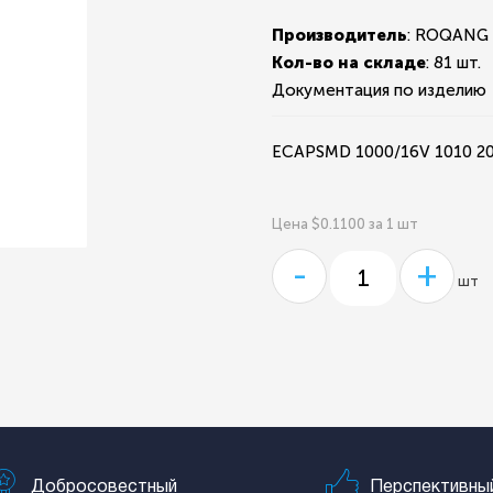
Производитель
: ROQANG
Кол-во на складе
:
81 шт.
Документация по изделию
ECAPSMD 1000/16V 1010 
Цена $0.1100 за 1 шт
-
+
шт
Добросовестный
Перспективны