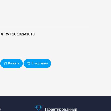
20% RVT1C102M1010
Купить
В корзину
й
Гарантированный