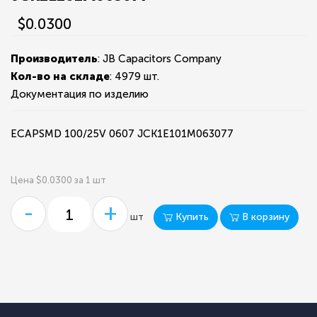
$0.0300
Производитель
: JB Capacitors Company
Кол-во на складе
:
4979 шт.
Документация по изделию
ECAPSMD 100/25V 0607 JCK1E101M063077
Цена $0.0300 за 1 шт
-
+
Купить
В корзину
шт