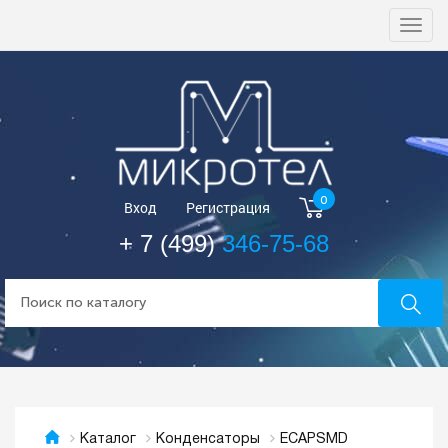
Togg
navi
0
Вход
Регистрация
+ 7 (499)
346-75-68
ECAPSMD
Каталог
Конденсаторы