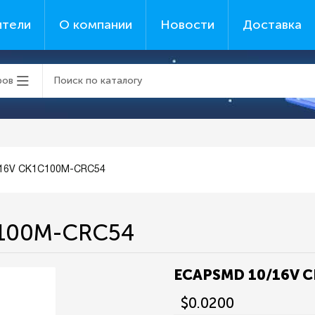
ители
О компании
Новости
Доставка
ров
16V CK1C100M-CRC54
C100M-CRC54
ECAPSMD 10/16V 
$0.0200