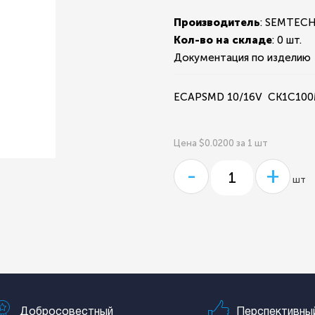
Производитель
: SEMTEC
Кол-во на складе
:
0 шт.
Документация по изделию
ECAPSMD 10/16V CK1C10
Цена $0.0200 за 1 шт
-
+
шт
Добросовестный
Перспективны