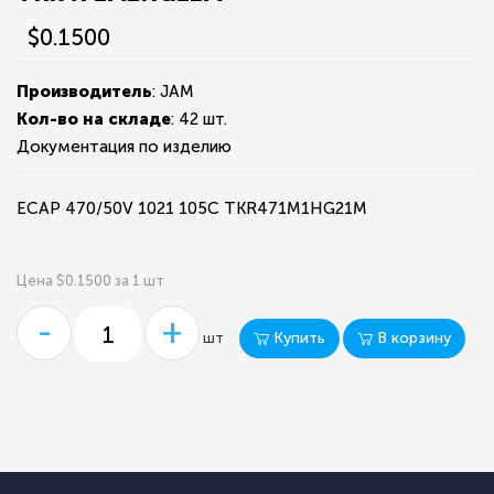
$0.1500
Производитель
: JAM
Кол-во на складе
:
42 шт.
Документация по изделию
ECAP 470/50V 1021 105C TKR471M1HG21M
Цена $0.1500 за 1 шт
-
+
Купить
В корзину
шт