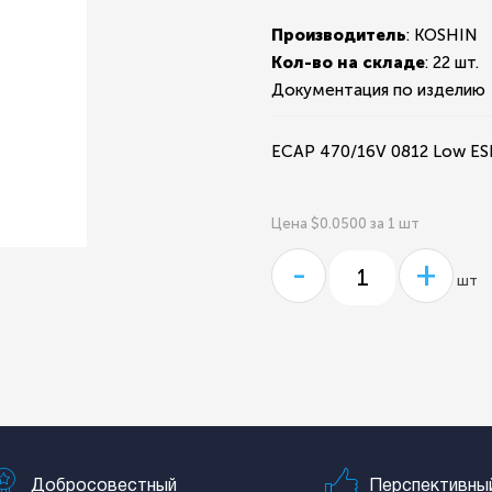
Производитель
: KOSHIN
Кол-во на складе
:
22 шт.
Документация по изделию
ECAP 470/16V 0812 Low ES
Цена $0.0500 за 1 шт
-
+
шт
Добросовестный
Перспективны