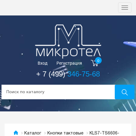
Togg
navi
0
Вход
Регистрация
+ 7 (499)
346-75-68
KLS7-TS6606-
Каталог
Кнопки тактовые