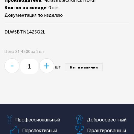
Производитель
: Murata Electronics North
Кол-во на складе
:
0 шт.
Документация по изделию
DLW5BTN142SQ2L
Цена $1.4500 за 1 шт
-
+
шт
Нет в наличии
Профессиональный
Добросовестный
Перспективный
Гарантированный