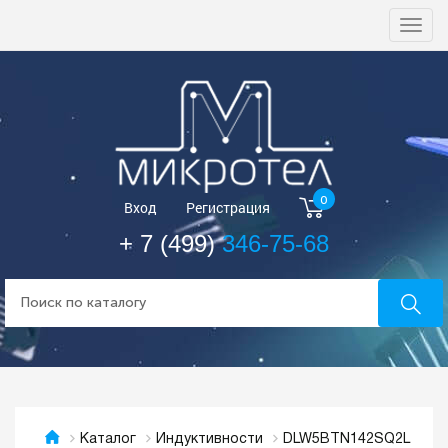
Togg
navi
0
Вход
Регистрация
+ 7 (499)
346-75-68
DLW5BTN142SQ2L
Каталог
Индуктивности