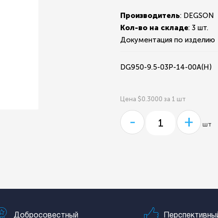
Производитель
: DEGSON
Кол-во на складе
:
3 шт.
Документация по изделию
DG950-9.5-03P-14-00A(H)
Цена $0.3000 за 1 шт
-
+
шт
Добросовестный
Перспективны