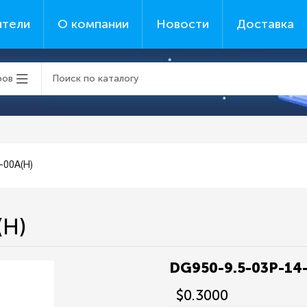
ители
О компании
Новости
Доставка
ров
-00A(H)
(H)
DG950-9.5-03P-14
$0.3000