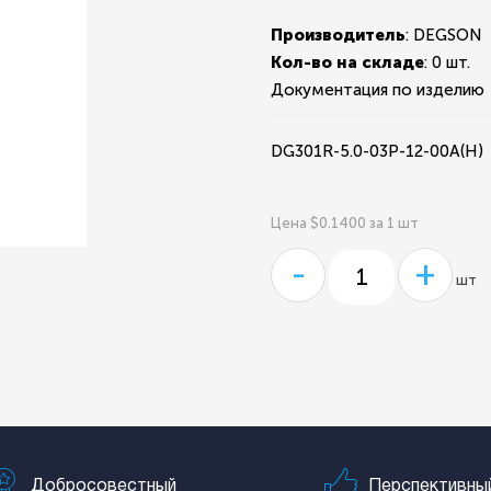
Производитель
: DEGSON
Кол-во на складе
:
0 шт.
Документация по изделию
DG301R-5.0-03P-12-00A(H)
Цена $0.1400 за 1 шт
-
+
шт
Добросовестный
Перспективны