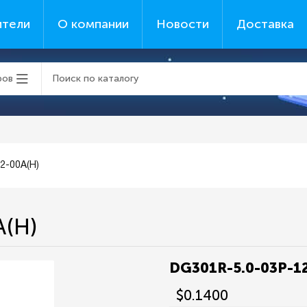
ители
О компании
Новости
Доставка
ров
2-00A(H)
A(H)
DG301R-5.0-03P-1
$0.1400